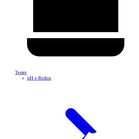
Tester
pH e Redox