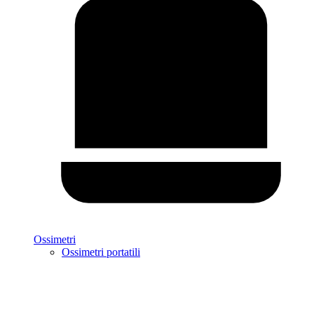
Ossimetri
Ossimetri portatili