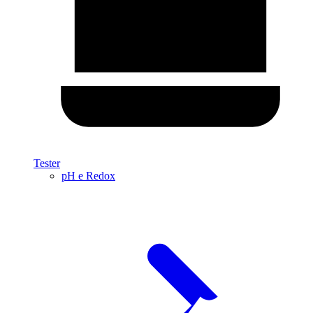
Tester
pH e Redox