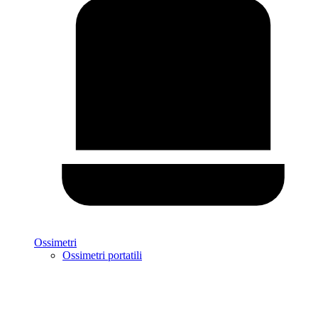
Ossimetri
Ossimetri portatili