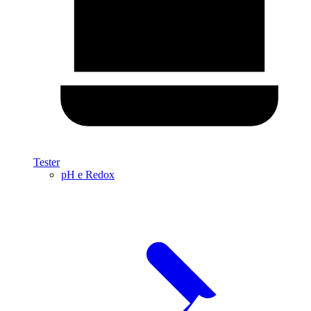
Tester
pH e Redox