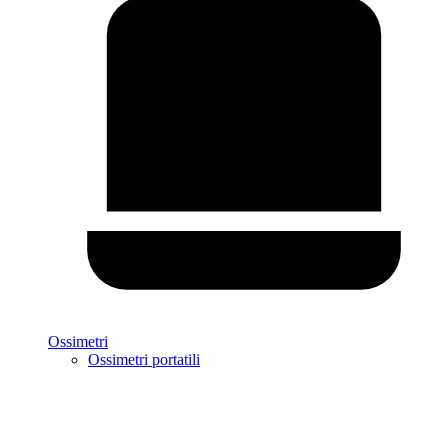
Ossimetri
Ossimetri portatili