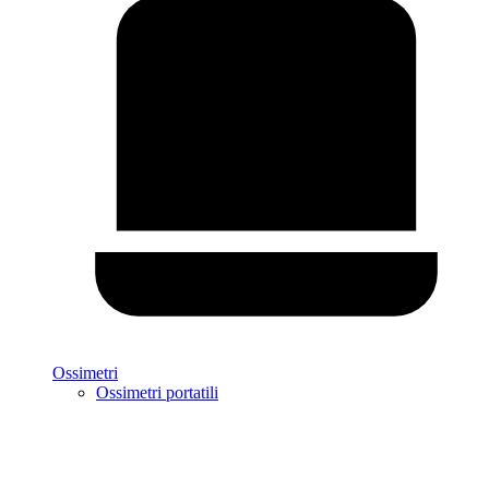
Ossimetri
Ossimetri portatili