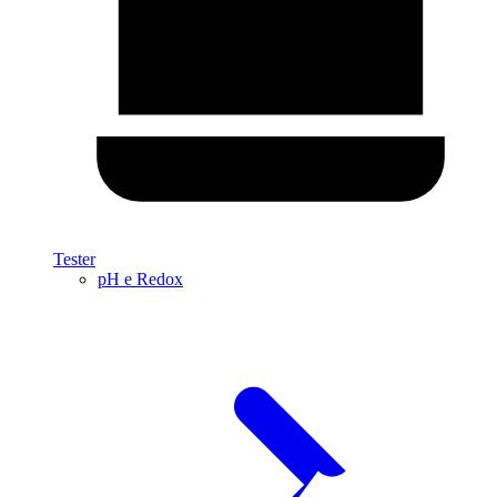
Tester
pH e Redox