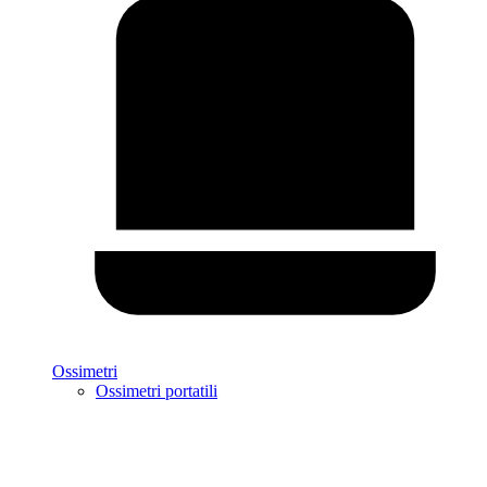
Ossimetri
Ossimetri portatili