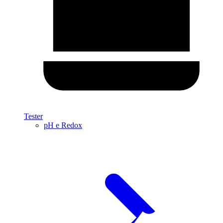
Tester
pH e Redox